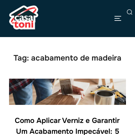
Pular
para
Pesquisar
o
ALTERN
por:
conteúdo
Tag:
acabamento de madeira
Como Aplicar Verniz e Garantir
Um Acabamento Impecável: 5