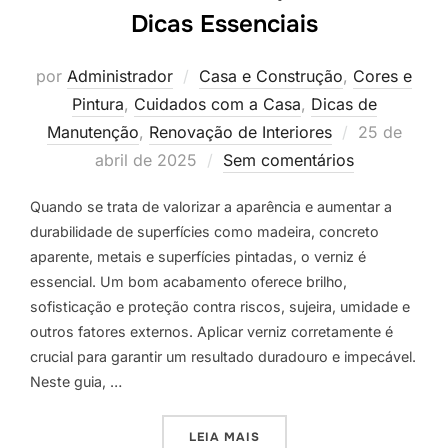
Dicas Essenciais
por
Administrador
Casa e Construção
,
Cores e
Pintura
,
Cuidados com a Casa
,
Dicas de
Postado
Manutenção
,
Renovação de Interiores
25 de
em
abril de 2025
Sem comentários
Quando se trata de valorizar a aparência e aumentar a
durabilidade de superfícies como madeira, concreto
aparente, metais e superfícies pintadas, o verniz é
essencial. Um bom acabamento oferece brilho,
sofisticação e proteção contra riscos, sujeira, umidade e
outros fatores externos. Aplicar verniz corretamente é
crucial para garantir um resultado duradouro e impecável.
Neste guia, …
“COMO APLICAR VERNIZ E 
LEIA MAIS