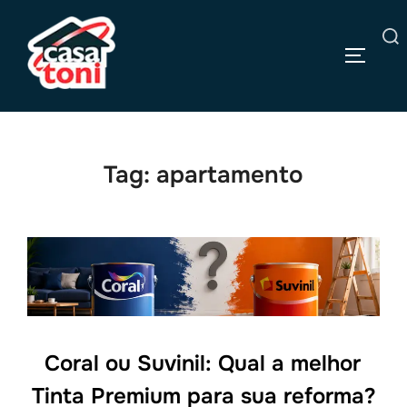
Pular
para
Pesquisar
o
ALTERN
por:
conteúdo
Tag:
apartamento
Coral ou Suvinil: Qual a melhor
Tinta Premium para sua reforma?