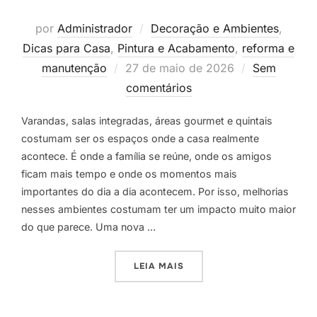
por
Administrador
Decoração e Ambientes
,
Dicas para Casa
,
Pintura e Acabamento
,
reforma e
Postado
manutenção
27 de maio de 2026
Sem
em
comentários
Varandas, salas integradas, áreas gourmet e quintais
costumam ser os espaços onde a casa realmente
acontece. É onde a família se reúne, onde os amigos
ficam mais tempo e onde os momentos mais
importantes do dia a dia acontecem. Por isso, melhorias
nesses ambientes costumam ter um impacto muito maior
do que parece. Uma nova …
“RENOVE SEM OBRA: IDEIA
LEIA MAIS