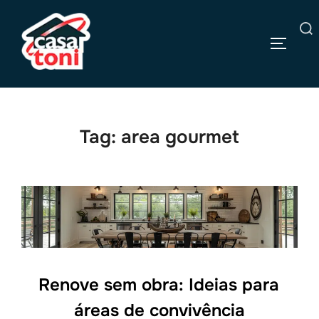
Pular
para
Pesquisar
o
ALTERN
por:
conteúdo
Tag:
area gourmet
Renove sem obra: Ideias para
áreas de convivência