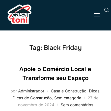
Pular
para
Pesquisar
o
ALTERN
por:
conteúdo
Tag:
Black Friday
Apoie o Comércio Local e
Transforme seu Espaço
por
Administrador
Casa e Construção
,
Dicas
,
Postado
Dicas de Construção
,
Sem categoria
27 de
em
novembro de 2024
Sem comentários