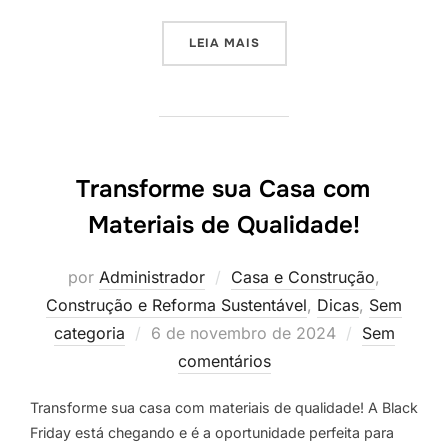
“NATAL É TEMPO DE RENOV
LEIA MAIS
Transforme sua Casa com
Materiais de Qualidade!
por
Administrador
Casa e Construção
,
Construção e Reforma Sustentável
,
Dicas
,
Sem
Postado
categoria
6 de novembro de 2024
Sem
em
comentários
Transforme sua casa com materiais de qualidade! A Black
Friday está chegando e é a oportunidade perfeita para