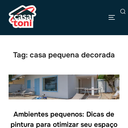
Pular
para
Pesquisar
o
ALTERN
por:
conteúdo
Tag:
casa pequena decorada
Ambientes pequenos: Dicas de
pintura para otimizar seu espaço