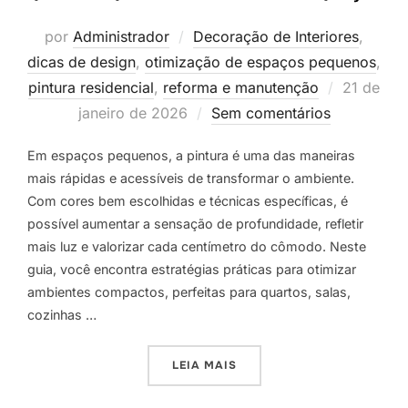
por
Administrador
Decoração de Interiores
,
dicas de design
,
otimização de espaços pequenos
,
Postado
pintura residencial
,
reforma e manutenção
21 de
em
janeiro de 2026
Sem comentários
Em espaços pequenos, a pintura é uma das maneiras
mais rápidas e acessíveis de transformar o ambiente.
Com cores bem escolhidas e técnicas específicas, é
possível aumentar a sensação de profundidade, refletir
mais luz e valorizar cada centímetro do cômodo. Neste
guia, você encontra estratégias práticas para otimizar
ambientes compactos, perfeitas para quartos, salas,
cozinhas …
“AMBIENTES PEQUENOS: DI
LEIA MAIS