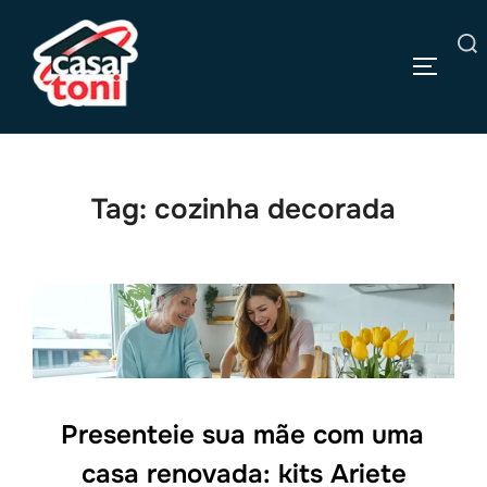
Pular
para
Pesquisar
o
ALTERN
por:
conteúdo
Tag:
cozinha decorada
Presenteie sua mãe com uma
casa renovada: kits Ariete