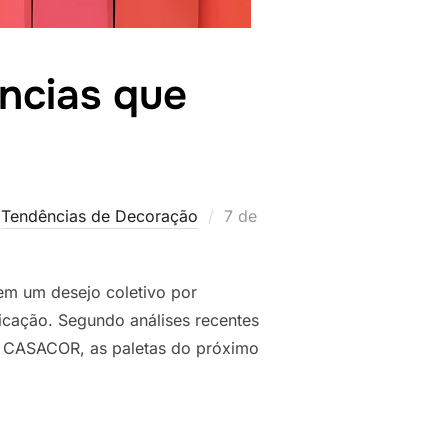
ncias que
Postado
,
Tendências de Decoração
7 de
em
em um desejo coletivo por
icação. Segundo análises recentes
la CASACOR, as paletas do próximo
6: TENDÊNCIAS QUE VALORIZAM SEU ESPAÇO”