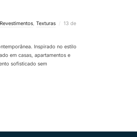
Postado
 Revestimentos
,
Texturas
13 de
em
ntemporânea. Inspirado no estilo
icado em casas, apartamentos e
ento sofisticado sem
UEIMADO: APLICAÇÃO E INSPIRAÇÕES”