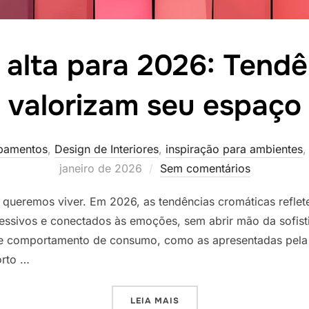
 alta para 2026: Tendê
valorizam seu espaço
abamentos
,
Design de Interiores
,
inspiração para ambientes
janeiro de 2026
Sem comentários
queremos viver. Em 2026, as tendências cromáticas reflet
essivos e conectados às emoções, sem abrir mão da sofist
ial e comportamento de consumo, como as apresentadas pe
orto …
“CORES EM ALTA PARA 202
LEIA MAIS