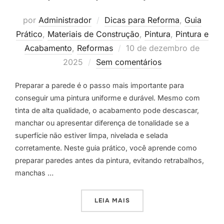
por
Administrador
Dicas para Reforma
,
Guia
Prático
,
Materiais de Construção
,
Pintura
,
Pintura e
Postado
Acabamento
,
Reformas
10 de dezembro de
em
2025
Sem comentários
Preparar a parede é o passo mais importante para
conseguir uma pintura uniforme e durável. Mesmo com
tinta de alta qualidade, o acabamento pode descascar,
manchar ou apresentar diferença de tonalidade se a
superfície não estiver limpa, nivelada e selada
corretamente. Neste guia prático, você aprende como
preparar paredes antes da pintura, evitando retrabalhos,
manchas …
“COMO PREPARAR PAREDES
LEIA MAIS