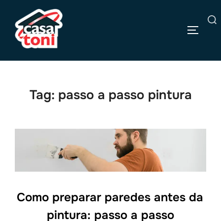
Pular
para
Pesquisar
o
ALTERN
por:
conteúdo
Tag:
passo a passo pintura
Como preparar paredes antes da
pintura: passo a passo