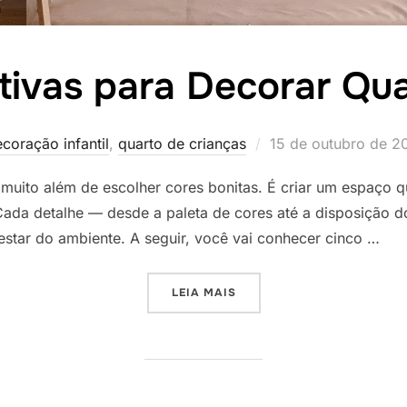
ativas para Decorar Qua
Postado
coração infantil
,
quarto de crianças
15 de outubro de 2
em
 muito além de escolher cores bonitas. É criar um espaço q
ia. Cada detalhe — desde a paleta de cores até a disposição
star do ambiente. A seguir, você vai conhecer cinco …
“5 IDEIAS CRIATIVAS PAR
LEIA MAIS