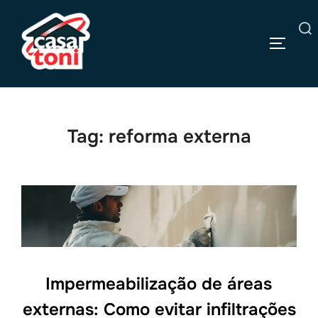
Pular
para
Pesquisar
o
ALTERN
por:
conteúdo
Tag:
reforma externa
Impermeabilização de áreas
externas: Como evitar infiltrações