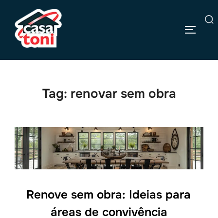
Pular
para
Pesquisar
o
ALTERN
por:
conteúdo
Tag:
renovar sem obra
Renove sem obra: Ideias para
áreas de convivência