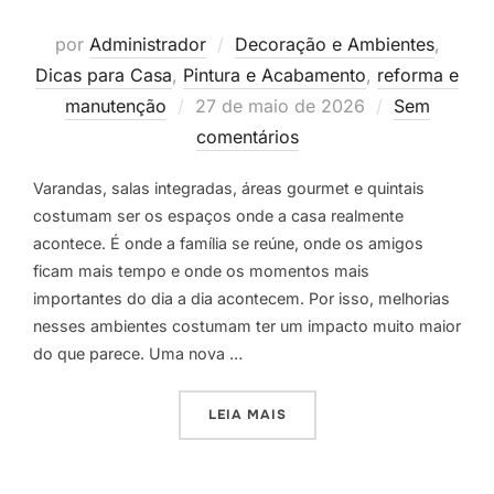
por
Administrador
Decoração e Ambientes
,
Dicas para Casa
,
Pintura e Acabamento
,
reforma e
Postado
manutenção
27 de maio de 2026
Sem
em
comentários
Varandas, salas integradas, áreas gourmet e quintais
costumam ser os espaços onde a casa realmente
acontece. É onde a família se reúne, onde os amigos
ficam mais tempo e onde os momentos mais
importantes do dia a dia acontecem. Por isso, melhorias
nesses ambientes costumam ter um impacto muito maior
do que parece. Uma nova …
“RENOVE SEM OBRA: IDEIA
LEIA MAIS