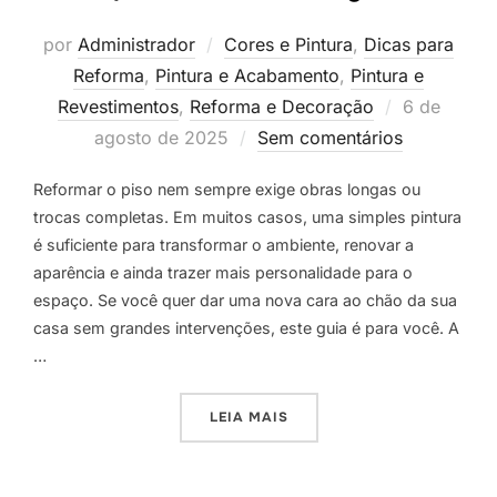
por
Administrador
Cores e Pintura
,
Dicas para
Reforma
,
Pintura e Acabamento
,
Pintura e
Postado
Revestimentos
,
Reforma e Decoração
6 de
em
agosto de 2025
Sem comentários
Reformar o piso nem sempre exige obras longas ou
trocas completas. Em muitos casos, uma simples pintura
é suficiente para transformar o ambiente, renovar a
aparência e ainda trazer mais personalidade para o
espaço. Se você quer dar uma nova cara ao chão da sua
casa sem grandes intervenções, este guia é para você. A
…
“COMO REFORMAR O PISO C
LEIA MAIS