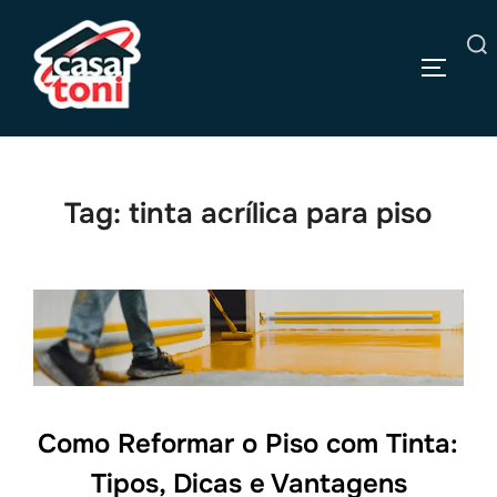
Pular
para
Pesquisar
o
ALTERN
por:
conteúdo
Tag:
tinta acrílica para piso
Como Reformar o Piso com Tinta:
Tipos, Dicas e Vantagens