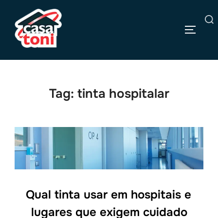
Pular
para
Pesquisar
o
ALTERN
por:
conteúdo
Tag:
tinta hospitalar
Qual tinta usar em hospitais e
lugares que exigem cuidado