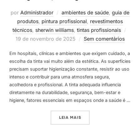
por
Administrador
ambientes de saúde
,
guia de
produtos
,
pintura profissional
,
revestimentos
Post
técnicos
,
sherwin williams
,
tintas profissionais
em
19 de novembro de 2025
Sem comentários
Em hospitais, clínicas e ambientes que exigem cuidado, a
escolha da tinta vai muito além da estética. As superfícies
precisam suportar higienização constante, resistir ao uso
intenso e contribuir para uma atmosfera segura,
acolhedora e profissional. A tinta adequada influencia
diretamente na durabilidade, segurança, bem-estar e
higiene, fatores essenciais em espaços onde a saúde é …
“QUAL TINTA USAR EM HOS
LEIA MAIS