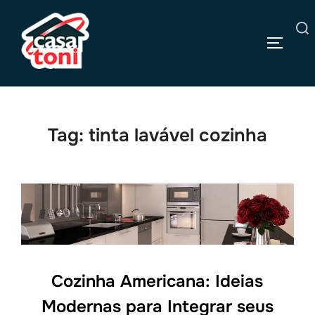
Pular
para
Pesquisar
o
ALTERN
por:
conteúdo
Tag:
tinta lavável cozinha
Cozinha Americana: Ideias
Modernas para Integrar seus