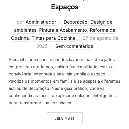
Espaços
por
Administrador
Decoração
,
Design de
ambientes
,
Pintura e Acabamento
,
Reforma de
Postado
Cozinha
,
Tintas para Cozinha
27 de agosto de
em
2025
Sem comentários
A cozinha americana é um dos layouts mais desejados
em projetos modernos, unindo funcionalidade, estilo e
convivência. Integrada à sala, ela amplia o espaço,
valoriza os momentos em família e se adapta a diferentes
estilos de decoração. Neste guia prático, você vai
conhecer dicas fáceis de aplicar e soluções inteligentes
para transformar sua cozinha em …
“COZINHA AMERICANA: ID
LEIA MAIS