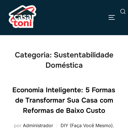
Pular
para
Pesquisar
o
ALTERN
por:
conteúdo
Categoria:
Sustentabilidade
Doméstica
Economia Inteligente: 5 Formas
de Transformar Sua Casa com
Reformas de Baixo Custo
por
Administrador
DIY (Faça Você Mesmo)
,