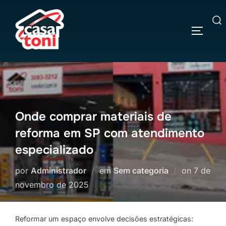
Pular
para
Pesquisar
o
ALTERN
por:
conteúdo
Onde comprar materiais de
reforma em SP com atendimento
especializado
Postado
por
Administrador
em
Sem categoria
on
7 de
em
novembro de 2025
Reformar um espaço envolve decisões estratégicas: